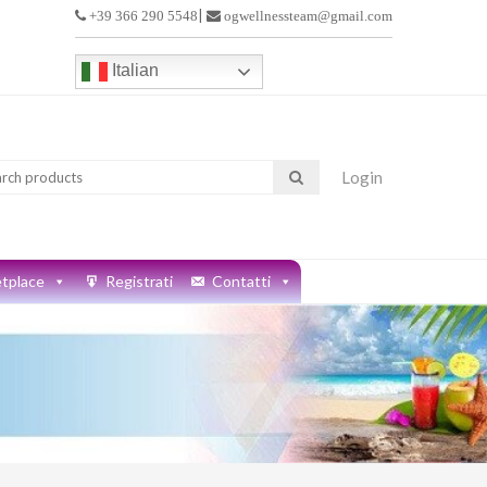
|
+39 366 290 5548
ogwellnessteam@gmail.com
>
Italian
à da casa
Login
tplace
Registrati
Contatti