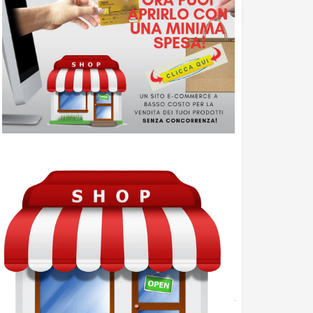
Marketplace
-
Shop
Guadagna
con
le
Affiliazioni