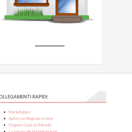
Apri
un
Negozio
e-
commerce
OLLEGAMENTI RAPIDI:
Marketplace
Aprire un Negozio on line
Organo Gold nel Mondo
La parola alle testimonianze