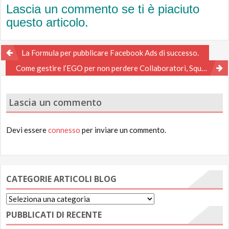
Lascia un commento se ti è piaciuto
questo articolo.
Navigazione
La Formula per pubblicare Facebook Ads di successo.
articoli
Come gestire l’EGO per non perdere Collaboratori, Squadre e Soldi
Lascia un commento
Devi essere
connesso
per inviare un commento.
CATEGORIE ARTICOLI BLOG
Categorie
Articoli
PUBBLICATI DI RECENTE
Blog