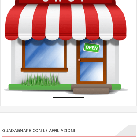
G
c
l
A
A
u
N
e
com
GUADAGNARE CON LE AFFILIAZIONI