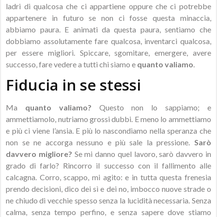
ladri di qualcosa che ci appartiene oppure che ci potrebbe
appartenere in futuro se non ci fosse questa minaccia,
abbiamo paura. E animati da questa paura, sentiamo che
dobbiamo assolutamente fare qualcosa, inventarci qualcosa,
per essere migliori. Spiccare, sgomitare, emergere, avere
successo, fare vedere a tutti chi siamo e
quanto valiamo
.
Fiducia in se stessi
Ma
quanto valiamo?
Questo non lo sappiamo; e
ammettiamolo, nutriamo grossi dubbi. E meno lo ammettiamo
e più ci viene l’ansia. E più lo nascondiamo nella speranza che
non se ne accorga nessuno e più sale la pressione.
Sarò
davvero migliore?
Se mi danno quel lavoro, sarò davvero in
grado di farlo? Rincorro il successo con il fallimento alle
calcagna. Corro, scappo, mi agito: e in tutta questa frenesia
prendo decisioni, dico dei sì e dei no, imbocco nuove strade o
ne chiudo di vecchie spesso senza la lucidità necessaria. Senza
calma, senza tempo perfino, e senza sapere dove stiamo