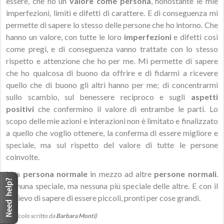
essere, che ho un
valore come persona
, nonostante le mie
imperfezioni, limiti e difetti di carattere. E di conseguenza mi
permette di sapere lo stesso delle persone che ho intorno. Che
hanno un valore, con tutte le loro
imperfezioni
e difetti così
come pregi, e di conseguenza vanno trattate con lo stesso
rispetto e attenzione che ho per me. Mi permette di sapere
che ho qualcosa di buono da offrire e di fidarmi a ricevere
quello che di buono gli altri hanno per me; di concentrarmi
sullo scambio, sul benessere reciproco e sugli
aspetti
positivi
che confermino il valore di entrambe le parti. Lo
scopo delle mie azioni e interazioni non è limitato e finalizzato
a quello che voglio ottenere, la conferma di essere migliore e
speciale, ma sul rispetto del valore di tutte le persone
coinvolte.
Una
persona normale
in mezzo ad altre
persone normali
.
Ognuna speciale, ma nessuna più speciale delle altre. E con il
sollievo di sapere di essere piccoli, pronti per cose grandi.
(Articolo scritto da
Barbara Monti)