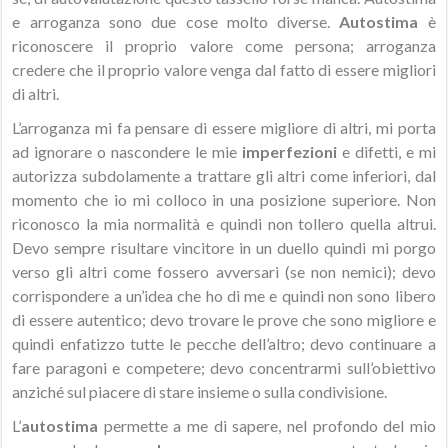
e arroganza sono due cose molto diverse.
Autostima
è
riconoscere il proprio valore come persona; arroganza
credere che il proprio valore venga dal fatto di essere migliori
di altri.
L’arroganza mi fa pensare di essere migliore di altri, mi porta
ad ignorare o nascondere le mie
imperfezioni
e difetti, e mi
autorizza subdolamente a trattare gli altri come inferiori, dal
momento che io mi colloco in una posizione superiore. Non
riconosco la mia normalità e quindi non tollero quella altrui.
Devo sempre risultare vincitore in un duello quindi mi porgo
verso gli altri come fossero avversari (se non nemici); devo
corrispondere a un’idea che ho di me e quindi non sono libero
di essere autentico; devo trovare le prove che sono migliore e
quindi enfatizzo tutte le pecche dell’altro; devo continuare a
fare paragoni e competere; devo concentrarmi sull’obiettivo
anziché sul piacere di stare insieme o sulla condivisione.
L’
autostima
permette a me di sapere, nel profondo del mio