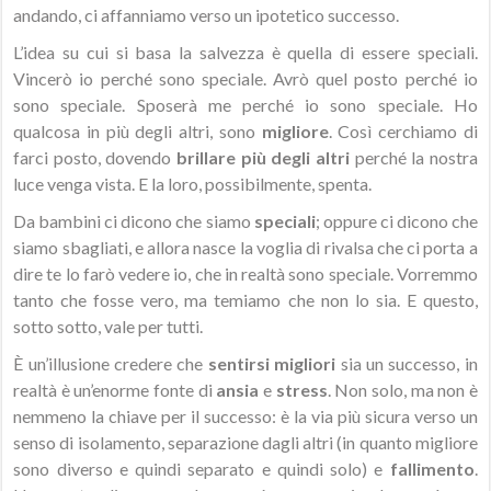
andando, ci affanniamo verso un ipotetico successo.
L’idea su cui si basa la salvezza è quella di essere speciali.
Vincerò io perché sono speciale. Avrò quel posto perché io
sono speciale. Sposerà me perché io sono speciale. Ho
qualcosa in più degli altri, sono
migliore
. Così cerchiamo di
farci posto, dovendo
brillare più degli altri
perché la nostra
luce venga vista. E la loro, possibilmente, spenta.
Da bambini ci dicono che siamo
speciali
; oppure ci dicono che
siamo sbagliati, e allora nasce la voglia di rivalsa che ci porta a
dire te lo farò vedere io, che in realtà sono speciale. Vorremmo
tanto che fosse vero, ma temiamo che non lo sia. E questo,
sotto sotto, vale per tutti.
È un’illusione credere che
sentirsi migliori
sia un successo, in
realtà è un’enorme fonte di
ansia
e
stress
. Non solo, ma non è
nemmeno la chiave per il successo: è la via più sicura verso un
senso di isolamento, separazione dagli altri (in quanto migliore
sono diverso e quindi separato e quindi solo) e
fallimento
.