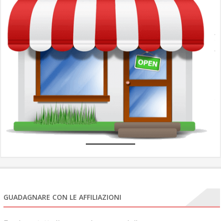
c
l
A
A
u
N
e
com
GUADAGNARE CON LE AFFILIAZIONI