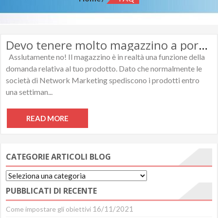
Devo tenere molto magazzino a portata di mano e molto spazio per ospitarlo?
Asslutamente no! Il magazzino è in realtà una funzione della
domanda relativa al tuo prodotto. Dato che normalmente le
società di Network Marketing spediscono i prodotti entro
una settiman...
READ MORE
CATEGORIE ARTICOLI BLOG
Categorie
Articoli
PUBBLICATI DI RECENTE
Blog
16/11/2021
Come impostare gli obiettivi