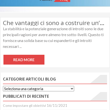
Che vantaggi ci sono a costruire un’organizzazione con almeno tre sotto-livelli?
La stabilità e la potenziale generazione di introiti sono le due
principali ragioni per avere almeno tre sotto-livelli. Questo ti
fornisce una solida base su cui espanderti e gli introiti
necessari ...
READ MORE
CATEGORIE ARTICOLI BLOG
Categorie
Articoli
PUBBLICATI DI RECENTE
Blog
16/11/2021
Come impostare gli obiettivi