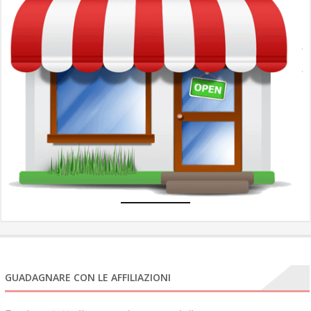
c
l
A
A
u
N
e
com
GUADAGNARE CON LE AFFILIAZIONI