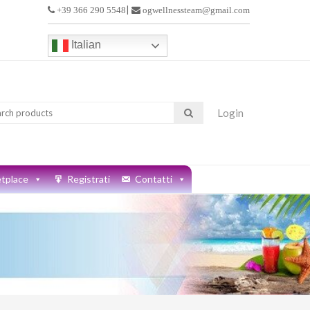
|
+39 366 290 5548
ogwellnessteam@gmail.com
>
Italian
à da casa
Login
tplace
Registrati
Contatti