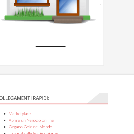
Apri
un
Negozio
e-
commerce
OLLEGAMENTI RAPIDI:
Marketplace
Aprire un Negozio on line
Organo Gold nel Mondo
La parola alle testimonianze