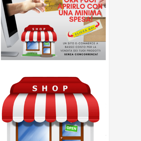
Marketplace
-
Shop
Guadagna
con
le
Affiliazioni