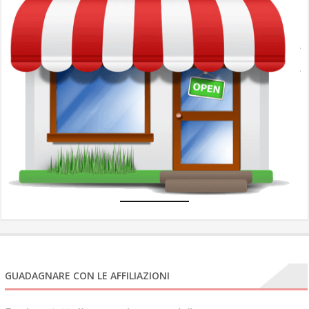
c
l
A
A
u
N
e
com
GUADAGNARE CON LE AFFILIAZIONI