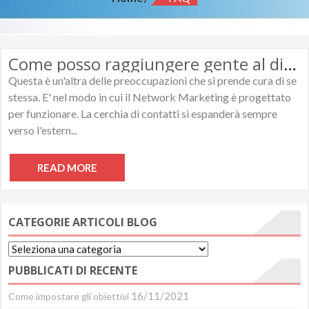
Come posso raggiungere gente al di fuori della mia cerchia di amici, della famiglia o delle conoscenze casuali?
Questa è un'altra delle preoccupazioni che si prende cura di se
stessa. E' nel modo in cui il Network Marketing è progettato
per funzionare. La cerchia di contatti si espanderà sempre
verso l'estern...
READ MORE
CATEGORIE ARTICOLI BLOG
Categorie
Articoli
PUBBLICATI DI RECENTE
Blog
16/11/2021
Come impostare gli obiettivi