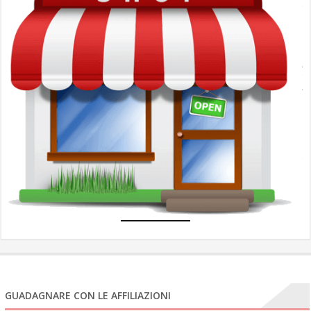
G
c
l
A
A
u
N
e
com
GUADAGNARE CON LE AFFILIAZIONI